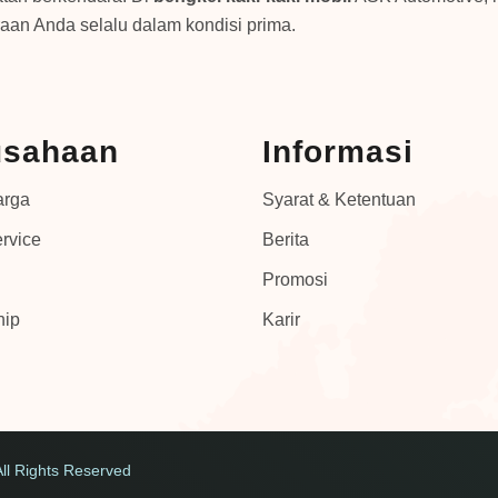
aan Anda selalu dalam kondisi prima.
usahaan
Informasi
arga
Syarat & Ketentuan
rvice
Berita
Promosi
hip
Karir
All Rights Reserved