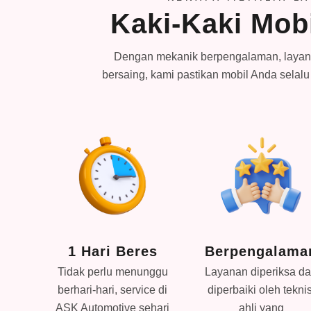
Kaki-Kaki Mob
Dengan mekanik berpengalaman, layana
bersaing, kami pastikan mobil Anda selalu 
 1
1 Hari Beres
Berpengalama
Tidak perlu menunggu
Layanan diperiksa d
an
berhari-hari, service di
diperbaiki oleh teknis
vice
ASK Automotive sehari
ahli yang