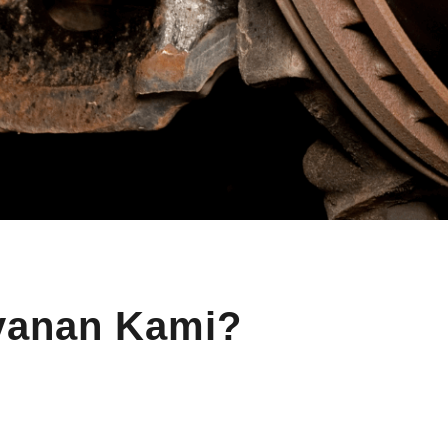
& pergantian part kaki-
berpengalaman.
kaki mobil.
yanan Kami?