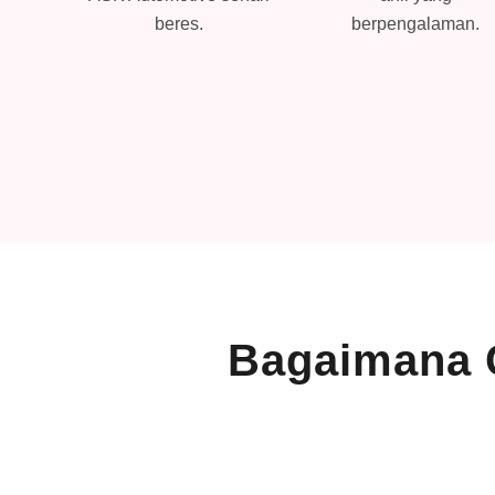
kaki-
beres.
berpengalaman.
Bagaimana 