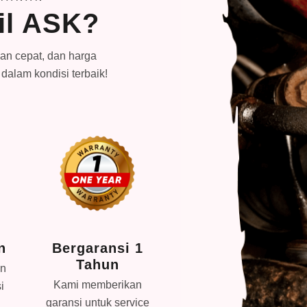
il ASK?
n cepat, dan harga
dalam kondisi terbaik!
n
Bergaransi 1
1 Hari Beres
Tahun
an
Tidak perlu menunggu
Kami memberikan
i
berhari-hari, service di
garansi untuk service
ASK Automotive sehari