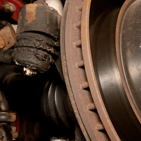
Berpengalaman
Bergaransi 1
Tahun
Layanan diperiksa dan
Kami memberikan
diperbaiki oleh teknisi
garansi untuk service
ahli yang